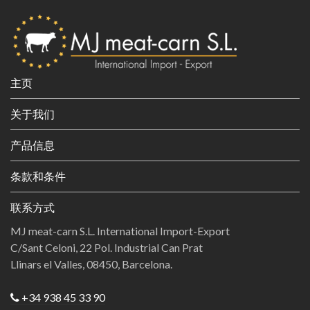
e
g
o
r
i
主页
e
s
关于我们
产品信息
条款和条件
联系方式
MJ meat-carn S.L. International Import-Export
C/Sant Celoni, 22 Pol. Industrial Can Prat
Llinars el Valles, 08450, Barcelona.
+34 938 45 33 90