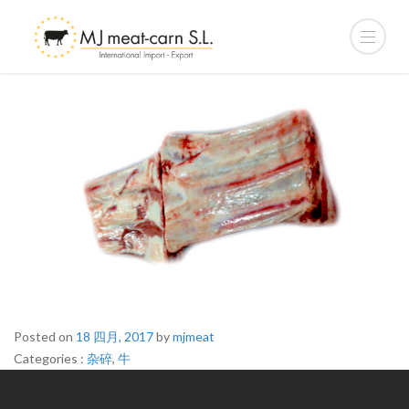
Posted on
18 四月, 2017
by
mjmeat
Categories :
C
杂碎
,
牛
a
t